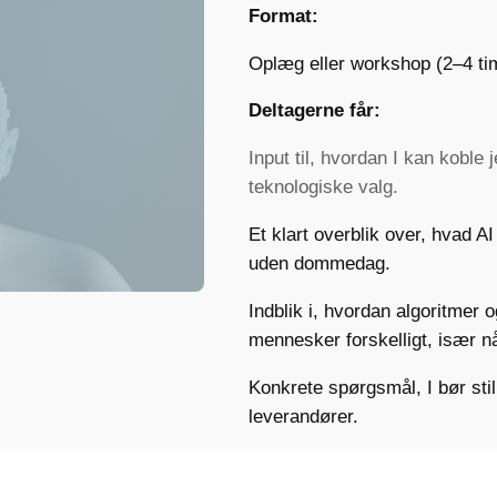
Format:
Oplæg eller workshop (2–4 ti
Deltagerne får:
Input til, hvordan I kan kobl
teknologiske valg.
Et klart overblik over, hvad A
uden dommedag.
Indblik i, hvordan algoritmer o
mennesker forskelligt, især n
Konkrete spørgsmål, I bør still
leverandører.