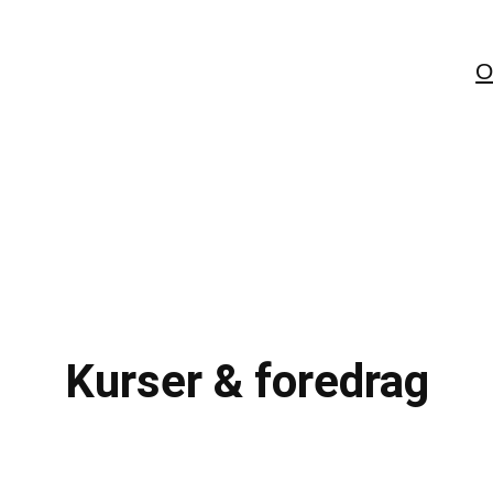
O
Kurser & foredrag
g er udviklet til beslutningstagere, nøglepersoner og fagprof
 hvordan systemer, ordninger og teknologi påvirker virkelig