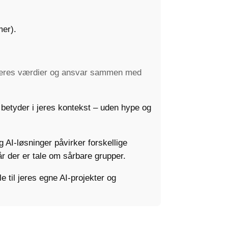
mer).
e jeres værdier og ansvar sammen med
I betyder i jeres kontekst – uden hype og
g AI-løsninger påvirker forskellige
år der er tale om sårbare grupper.
e til jeres egne AI-projekter og