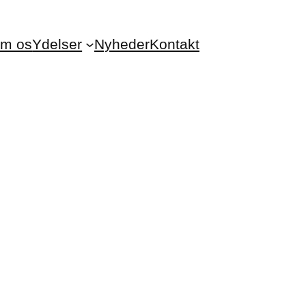
m os
Ydelser
Nyheder
Kontakt
essionelle, der vil tage
e mennesker.