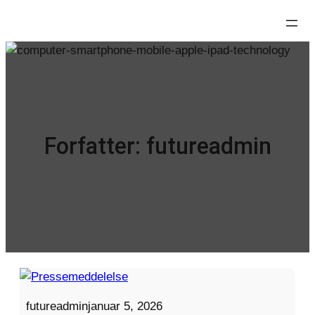
Spring
til
indhold
Forfatter:
futureadmin
futureadmin
januar 5, 2026