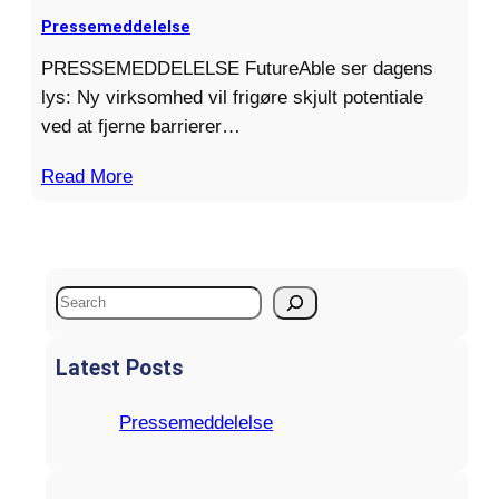
Pressemeddelelse
PRESSEMEDDELELSE FutureAble ser dagens
lys: Ny virksomhed vil frigøre skjult potentiale
ved at fjerne barrierer…
Read More
S
e
a
Latest Posts
r
c
Pressemeddelelse
h